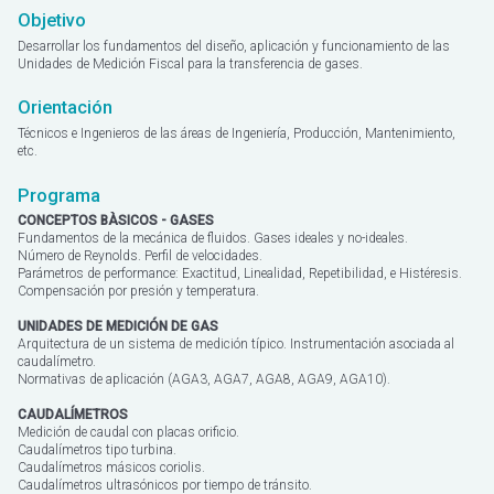
ESCO
Objetivo
Desarrollar los fundamentos del diseño, aplicación y funcionamiento de las
Unidades de Medición Fiscal para la transferencia de gases.
Orientación
Técnicos e Ingenieros de las áreas de Ingeniería, Producción, Mantenimiento,
etc.
Programa
CONCEPTOS BÀSICOS - GASES
Fundamentos de la mecánica de fluidos. Gases ideales y no-ideales.
Número de Reynolds. Perfil de velocidades.
Parámetros de performance: Exactitud, Linealidad, Repetibilidad, e Histéresis.
Compensación por presión y temperatura.
UNIDADES DE MEDICIÓN DE GAS
Arquitectura de un sistema de medición típico. Instrumentación asociada al
caudalímetro.
Normativas de aplicación (AGA3, AGA7, AGA8, AGA9, AGA10).
CAUDALÍMETROS
Medición de caudal con placas orificio.
Caudalímetros tipo turbina.
Caudalímetros másicos coriolis.
Caudalímetros ultrasónicos por tiempo de tránsito.