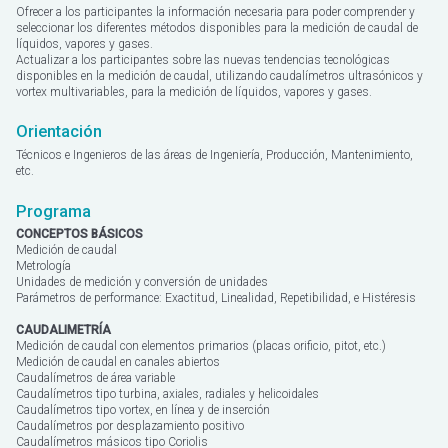
Ofrecer a los participantes la información necesaria para poder comprender y
ESCO
seleccionar los diferentes métodos disponibles para la medición de caudal de
líquidos, vapores y gases.
Actualizar a los participantes sobre las nuevas tendencias tecnológicas
disponibles en la medición de caudal, utilizando caudalímetros ultrasónicos y
vortex multivariables, para la medición de líquidos, vapores y gases.
Orientación
Técnicos e Ingenieros de las áreas de Ingeniería, Producción, Mantenimiento,
etc.
Programa
CONCEPTOS BÁSICOS
Medición de caudal
Metrología
Unidades de medición y conversión de unidades
Parámetros de performance: Exactitud, Linealidad, Repetibilidad, e Histéresis
CAUDALIMETRÍA
Medición de caudal con elementos primarios (placas orificio, pitot, etc.)
Medición de caudal en canales abiertos
Caudalímetros de área variable
Caudalímetros tipo turbina, axiales, radiales y helicoidales
Caudalímetros tipo vortex, en línea y de inserción
Caudalímetros por desplazamiento positivo
Caudalímetros másicos tipo Coriolis