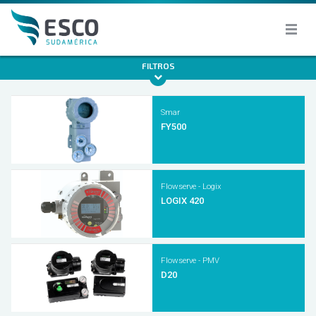
FILTROS
Smar
FY500
Flowserve - Logix
LOGIX 420
Flowserve - PMV
D20