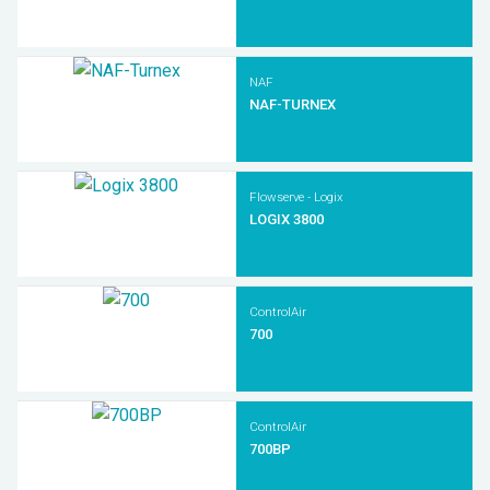
Sudamérica
NAF
NAF-TURNEX
Flowserve - Logix
LOGIX 3800
ControlAir
700
ControlAir
700BP