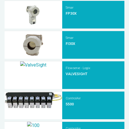
ESCO
Smar
FP30X
Smar
FI30X
Flowserve - Logix
VALVESIGHT
ControlAir
5500
ControlAir