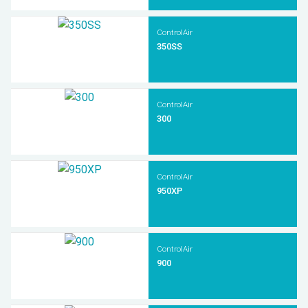
ControlAir
350SS
ControlAir
300
ControlAir
950XP
ControlAir
900