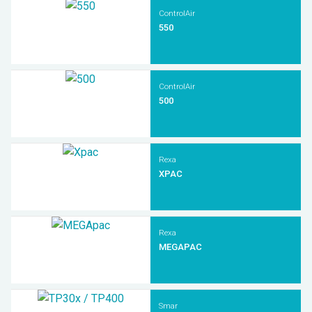
ControlAir
550
ControlAir
500
Rexa
XPAC
Rexa
MEGAPAC
Smar