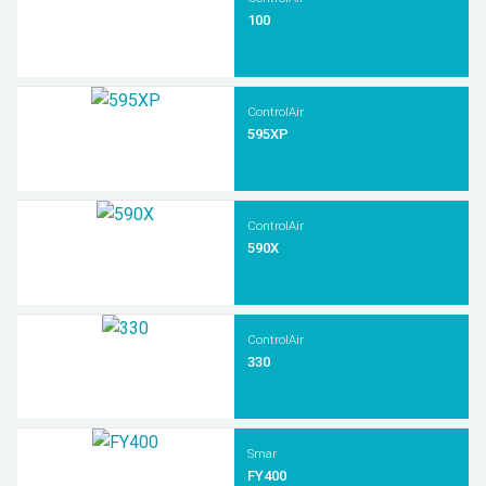
100
ControlAir
595XP
ControlAir
590X
ControlAir
330
Smar
FY400